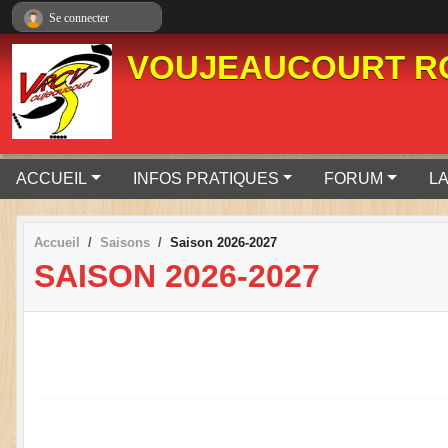
Panneau de gestion des cookies
Se connecter
VOUJEAUCOURT RO
ACCUEIL
INFOS PRATIQUES
FORUM
LA
Accueil
Saisons
Saison 2026-2027
SAISON 2026-2027