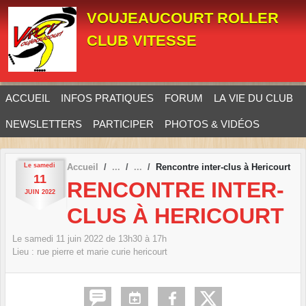
Panneau de gestion des cookies
VOUJEAUCOURT ROLLER
CLUB VITESSE
ACCUEIL
INFOS PRATIQUES
FORUM
LA VIE DU CLUB
NEWSLETTERS
PARTICIPER
PHOTOS & VIDÉOS
Le
samedi
Accueil
Rencontre inter-clus à Hericourt
11
RENCONTRE INTER-
JUIN
2022
CLUS À HERICOURT
Le
samedi
11
juin
2022
de 13h30 à 17h
Lieu :
rue pierre et marie curie
hericourt