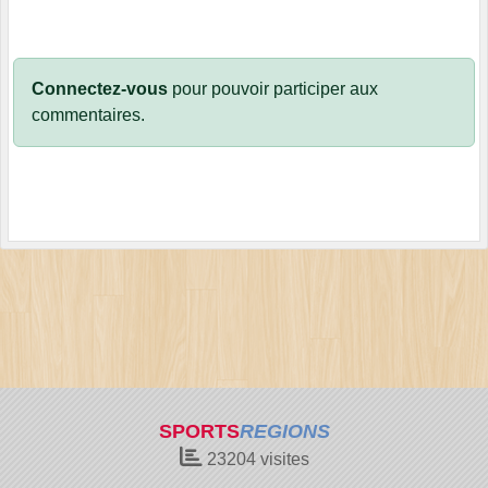
Connectez-vous
pour pouvoir participer aux
commentaires.
SPORTS
REGIONS
23204
visites