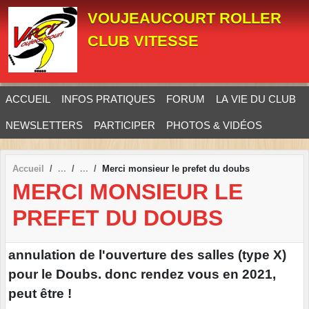
Panneau de gestion des cookies
VOUJEAUCOURT ROLLER
CLUB VITESSE
ACCUEIL
INFOS PRATIQUES
FORUM
LA VIE DU CLUB
NEWSLETTERS
PARTICIPER
PHOTOS & VIDÉOS
Accueil
Merci monsieur le prefet du doubs
MERCI MONSIEUR LE
PREFET DU DOUBS
annulation de l'ouverture des salles (type X)
pour le Doubs. donc rendez vous en 2021,
peut être !