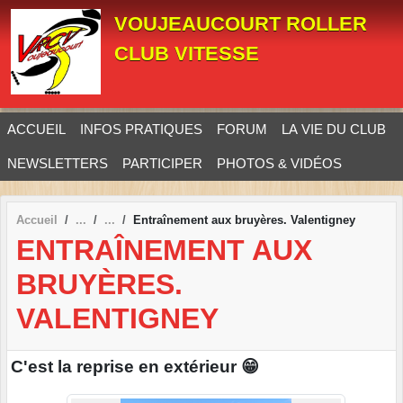
Panneau de gestion des cookies
VOUJEAUCOURT ROLLER
CLUB VITESSE
ACCUEIL
INFOS PRATIQUES
FORUM
LA VIE DU CLUB
NEWSLETTERS
PARTICIPER
PHOTOS & VIDÉOS
Accueil
Entraînement aux bruyères. Valentigney
ENTRAÎNEMENT AUX
BRUYÈRES.
VALENTIGNEY
C'est la reprise en extérieur 😁