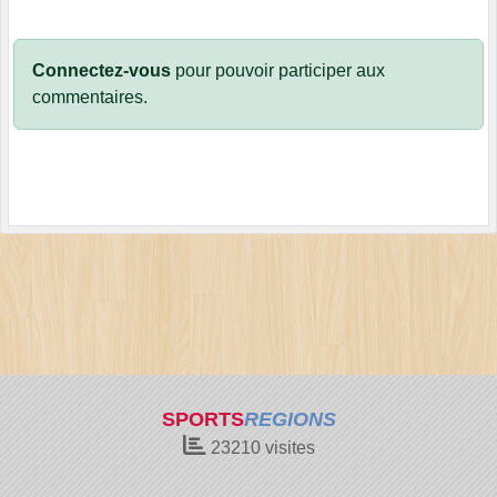
Connectez-vous
pour pouvoir participer aux
commentaires.
SPORTS
REGIONS
23210
visites