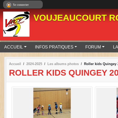
Panneau de gestion des cookies
Se connecter
VOUJEAUCOURT RO
ACCUEIL
INFOS PRATIQUES
FORUM
LA
Accueil
2024-2025
Les albums photos
Roller kids Quingey
ROLLER KIDS QUINGEY 2