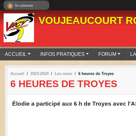
Panneau de gestion des cookies
Se connecter
VOUJEAUCOURT RO
ACCUEIL
INFOS PRATIQUES
FORUM
LA
Accueil
2023-2024
Les news
6 heures de Troyes
6 HEURES DE TROYES
Élodie a participé aux 6 h de Troyes avec l'