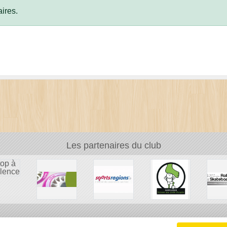
ires.
Les partenaires du club