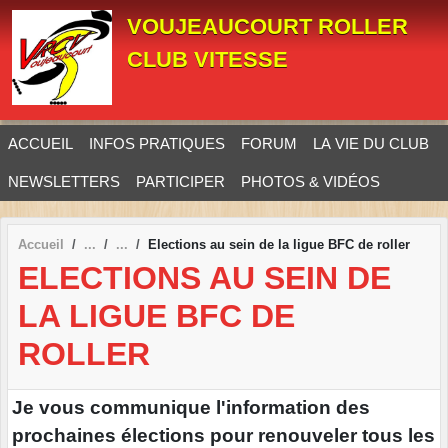
Panneau de gestion des cookies
VOUJEAUCOURT ROLLER
CLUB VITESSE
ACCUEIL
INFOS PRATIQUES
FORUM
LA VIE DU CLUB
NEWSLETTERS
PARTICIPER
PHOTOS & VIDÉOS
Accueil
Elections au sein de la ligue BFC de roller
ELECTIONS AU SEIN DE
LA LIGUE BFC DE
ROLLER
Je vous communique l'information des
prochaines élections pour renouveler tous les