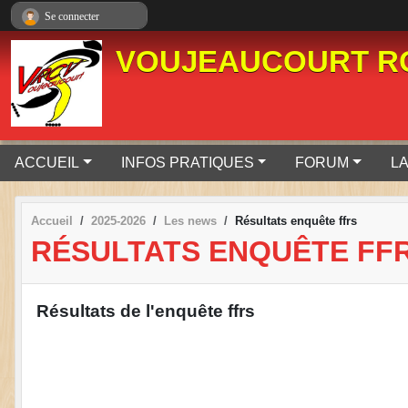
Panneau de gestion des cookies
Se connecter
VOUJEAUCOURT RO
ACCUEIL
INFOS PRATIQUES
FORUM
LA
Accueil
2025-2026
Les news
Résultats enquête ffrs
RÉSULTATS ENQUÊTE FF
Résultats de l'enquête ffrs