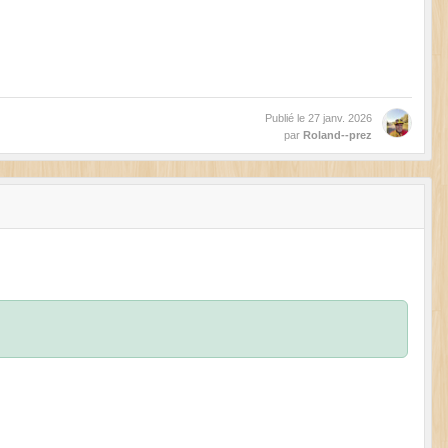
Publié le
27 janv. 2026
par
Roland--prez