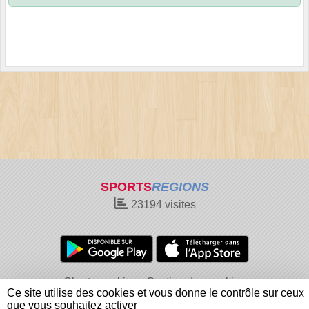
SPORTS
REGIONS
23194
visites
Charte cookies
Gestion des cookies
Ce site utilise des cookies et vous donne le contrôle sur ceux
Informations légales
Signaler un contenu inapproprié
que vous souhaitez activer