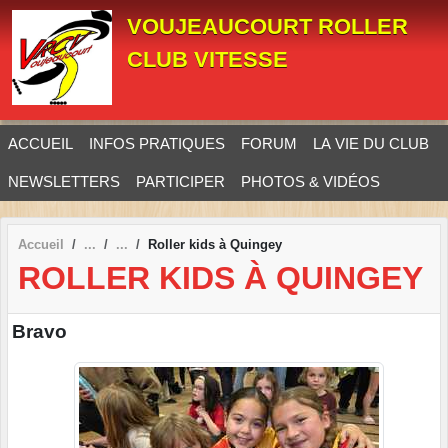
Panneau de gestion des cookies
VOUJEAUCOURT ROLLER
CLUB VITESSE
ACCUEIL
INFOS PRATIQUES
FORUM
LA VIE DU CLUB
NEWSLETTERS
PARTICIPER
PHOTOS & VIDÉOS
Accueil
Roller kids à Quingey
ROLLER KIDS À QUINGEY
Bravo